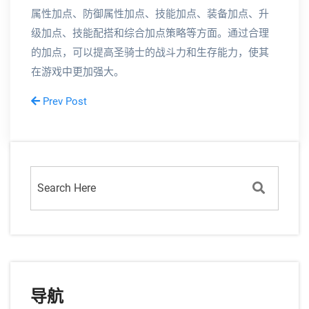
属性加点、防御属性加点、技能加点、装备加点、升
级加点、技能配搭和综合加点策略等方面。通过合理
的加点，可以提高圣骑士的战斗力和生存能力，使其
在游戏中更加强大。
Prev Post
导航