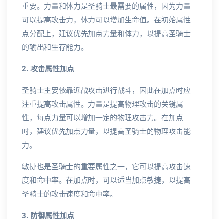
重要。力量和体力是圣骑士最需要的属性，因为力量
可以提高攻击力，体力可以增加生命值。在初始属性
点分配上，建议优先加点力量和体力，以提高圣骑士
的输出和生存能力。
2. 攻击属性加点
圣骑士主要依靠近战攻击进行战斗，因此在加点时应
注重提高攻击属性。力量是提高物理攻击的关键属
性，每点力量可以增加一定的物理攻击力。在加点
时，建议优先加点力量，以提高圣骑士的物理攻击能
力。
敏捷也是圣骑士的重要属性之一，它可以提高攻击速
度和命中率。在加点时，可以适当加点敏捷，以提高
圣骑士的攻击速度和命中率。
3. 防御属性加点