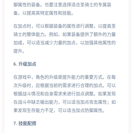
御属性的装备。也要注意选择适合圣骑士的专属装
备，以提高其特定属性和技能。
在加点时，可以根据装备的属性进行调整，以提高圣
骑士的整体能力。例如，如果装备提供了额外的力量
加成，可以适当减少力量的加点，以加强其他属性的
提升。
6. 升级加点
在游戏中，角色的升级是提升能力的重要方式。在每
次升级时，应根据当前的需求进行合理的加点。可以
根据战斗情况和自身需求来进行加点调整。如果发现
在战斗中缺乏输出能力，可以适当加点攻击属性；如
果发现生存能力不足，可以适当加点防御属性。
7. 技能配搭