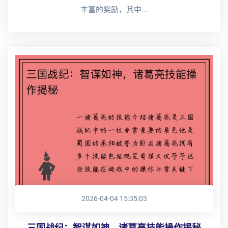
丰富的奖励，其中...
2026-04-04 15:35:03