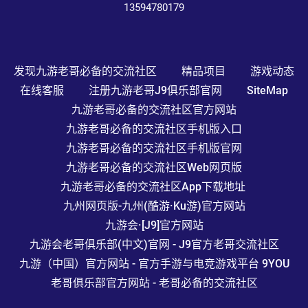
13594780179
发现九游老哥必备的交流社区
精品项目
游戏动态
在线客服
注册九游老哥j9俱乐部官网
SiteMap
九游老哥必备的交流社区官方网站
九游老哥必备的交流社区手机版入口
九游老哥必备的交流社区手机版官网
九游老哥必备的交流社区Web网页版
九游老哥必备的交流社区app下载地址
九州网页版-九州(酷游·ku游)官方网站
九游会·[j9]官方网站
九游会老哥俱乐部(中文)官网 - J9官方老哥交流社区
九游（中国）官方网站 - 官方手游与电竞游戏平台 9YOU
老哥俱乐部官方网站 - 老哥必备的交流社区