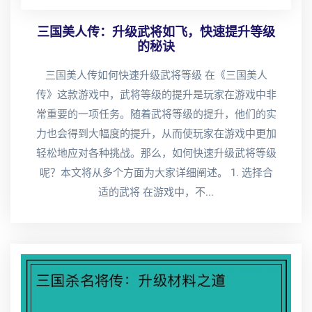
三国美人传：升级武将如飞，快速提升等级
的秘诀
三国美人传如何快速升级武将等级 在《三国美人
传》这款游戏中，武将等级的提升是玩家在游戏中非
常重要的一项任务。随着武将等级的提升，他们的实
力也会得到大幅度的提升，从而使玩家在游戏中更加
轻松地应对各种挑战。那么，如何快速升级武将等级
呢？本文将从多个方面为大家详细阐述。 1. 选择合
适的武将 在游戏中，不...