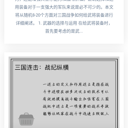
用装备对于一支强大的军队来说是必不可少的。本文
将从随机8-20个方面对三国战争如何给武将装备进行
详细阐述。 1. 武器的选择与运用 在给武将装备时，
首先要考虑的是武...