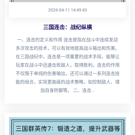
2026-04-11 14:49:43
三国连击：战纪纵横
一、连击的定义和作用 连击是指在战斗中连续发动
多次攻击的技术，可以有效地提高战斗输出和伤害。
在三国战纪中，连击是一项重要的战术手段，能够让
玩家在战斗中迅速击败敌人，取得胜利。连击的作用
不仅限于单纯的伤害输出，还可以通过一系列连击技
能的组合，实现更高级的战术策略，如控制敌人、增
加自身防御等。 二、连击...