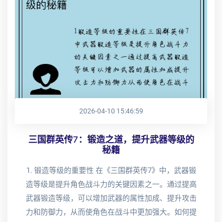
2026-04-10 15:46:59
三国群英传7：锻造之道，提升武器等级的
秘籍
1. 锻造等级的重要性 在《三国群英传7》中，武器锻
造等级是提升角色战斗力的关键因素之一。通过提高
武器锻造等级，可以增加武器的属性加成、提升攻击
力和防御力，从而使角色在战斗中更加强大。如何提