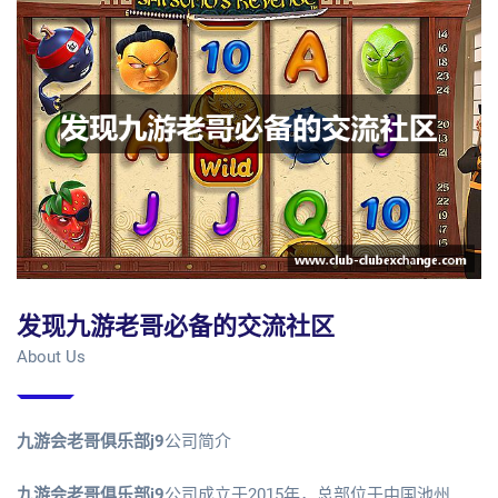
发现九游老哥必备的交流社区
About Us
九游会老哥俱乐部j9
公司简介
九游会老哥俱乐部j9
公司成立于2015年，总部位于中国池州