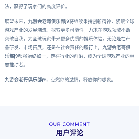
法，获得了玩家们的高度评价。
展望未来，
九游会老哥俱乐部j9
将继续秉持创新精神，紧跟全球
游戏产业的发展潮流，探索更多可能性，力求在游戏领域不断
突破自我，为全球玩家带来更多优质的娱乐体验。无论是在产
品研发、市场拓展，还是在社会责任的履行上，
九游会老哥俱
乐部j9
都将始终如一，走在行业的前沿，成为全球游戏产业的重
要推动者。
九游会老哥俱乐部j9
，点燃你的激情，释放你的想象。
OUR COMMENT
用户评论