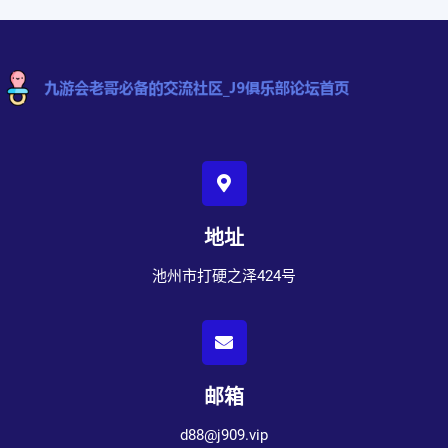
地址
池州市打硬之泽424号
邮箱
d88@j909.vip